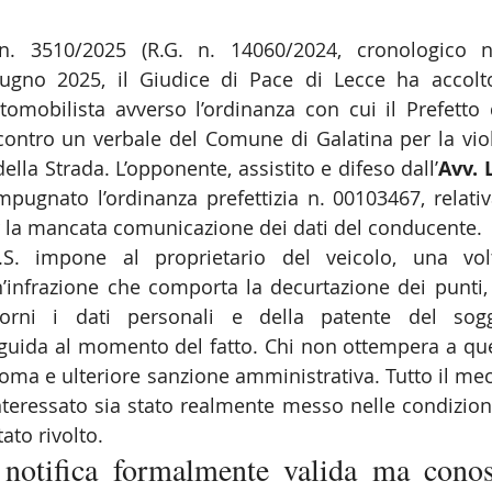
. 3510/2025 (R.G. n. 14060/2024, cronologico n.
iugno 2025, il Giudice di Pace di Lecce ha accolto
omobilista avverso l’ordinanza con cui il Prefetto 
 contro un verbale del Comune di Galatina per la viola
ella Strada. L’opponente, assistito e difeso dall’
Avv. 
mpugnato l’ordinanza prefettizia n. 00103467, relativ
 la mancata comunicazione dei dati del conducente.
d.S. impone al proprietario del veicolo, una volt
’infrazione che comporta la decurtazione dei punti,
orni i dati personali e della patente del sogg
 guida al momento del fatto. Chi non ottempera a que
oma e ulteriore sanzione amministrativa. Tutto il mec
teressato sia stato realmente messo nelle condizioni
tato rivolto.
 notifica formalmente valida ma conos