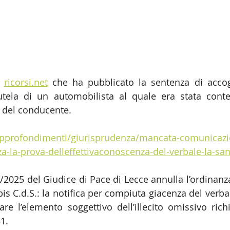
 
ricorsi.net
 che ha pubblicato la sentenza di accog
utela di un automobilista al quale era stata conte
 del conducente.
t/approfondimenti/giurisprudenza/mancata-comunicazi
-la-prova-delleffettivaconoscenza-del-verbale-la-san
2025 del Giudice di Pace di Lecce annulla l’ordinanza p
bis C.d.S.: la notifica per compiuta giacenza del verb
re l’elemento soggettivo dell’illecito omissivo richie
1.