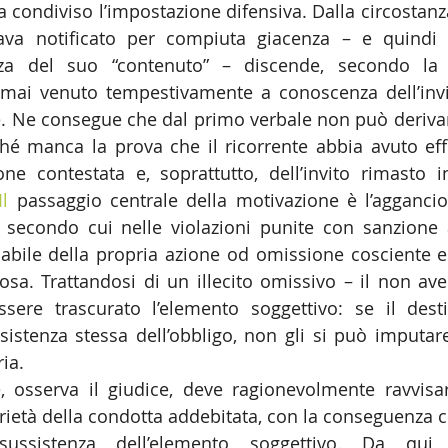
a condiviso l’impostazione difensiva. Dalla circostanza
tava notificato per compiuta giacenza – e quindi 
nza del suo “contenuto” – discende, secondo la 
mai venuto tempestivamente a conoscenza dell’invit
. Ne consegue che dal primo verbale non può derivare
é manca la prova che il ricorrente abbia avuto effe
one contestata e, soprattutto, dell’invito rimasto i
Il
 passaggio centrale della motivazione è l’aggancio a
 secondo cui nelle violazioni punite con sanzione 
bile della propria azione od omissione cosciente e v
sa. Trattandosi di un illecito omissivo – il non ave
ere trascurato l’elemento soggettivo: se il destin
sistenza stessa dell’obbligo, non gli si può imputar
ia.
 osserva il giudice, deve ragionevolmente ravvisars
rietà della condotta addebitata, con la conseguenza ch
ussistenza dell’elemento soggettivo. Da qui l’