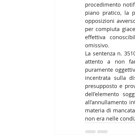
procedimento notif
piano pratico, la p
opposizioni avverso
per compiuta giacen
effettiva conoscibi
omissivo.
La sentenza n. 3510
attento a non far
puramente oggettiva
incentrata sulla d
presupposto e prova
dell’elemento sogg
all’annullamento in
materia di mancata
non era nelle condi