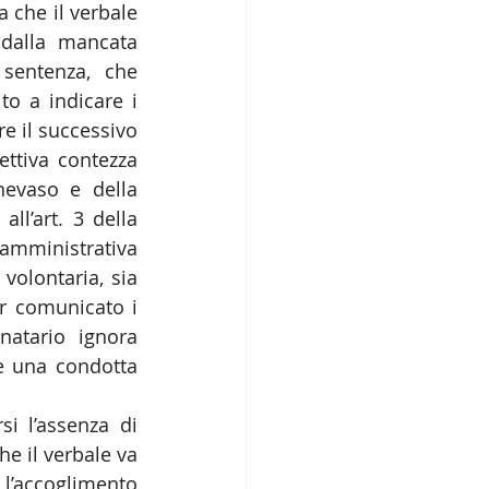
 che il verbale 
dalla mancata 
sentenza, che 
o a indicare i 
 il successivo 
ttiva contezza 
nevaso e della 
ll’art. 3 della 
amministrativa 
olontaria, sia 
r comunicato i 
atario ignora 
e una condotta 
i l’assenza di 
e il verbale va 
accoglimento 