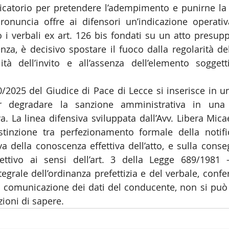
icatorio per pretendere l’adempimento e punirne la
ronuncia offre ai difensori un’indicazione operativa
 i verbali ex art. 126 bis fondati su un atto presuppo
za, è decisivo spostare il fuoco dalla regolarità dell
lità dell’invito e all’assenza dell’elemento soggettiv
/2025 del Giudice di Pace di Lecce si inserisce in u
 degradare la sanzione amministrativa in una r
. La linea difensiva sviluppata dall’Avv. Libera Micae
istinzione tra perfezionamento formale della notifi
 della conoscenza effettiva dell’atto, e sulla conse
ettivo ai sensi dell’art. 3 della Legge 689/1981 
tegrale dell’ordinanza prefettizia e del verbale, conf
 comunicazione dei dati del conducente, non si può 
zioni di sapere.