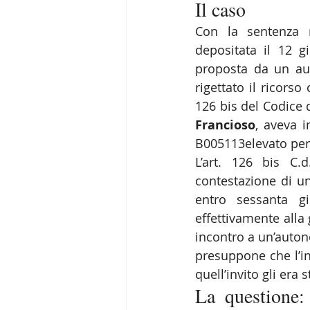
Il caso
Con la sentenza n
depositata il 12 g
proposta da un aut
rigettato il ricorso
126 bis del Codice d
Francioso
, aveva i
B005113elevato per
L’art. 126 bis C.
contestazione di un
entro sessanta gi
effettivamente alla
incontro a un’auton
presuppone che l’in
quell’invito gli era s
La questione: