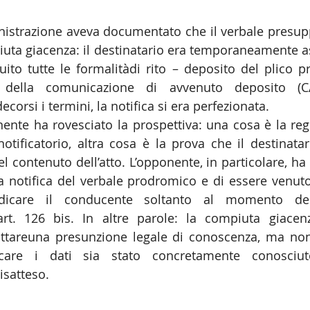
nistrazione aveva documentato che il verbale presupp
iuta giacenza: il destinatario era temporaneamente ass
ito tutte le formalitàdi rito – deposito del plico pre
o della comunicazione di avvenuto deposito (
corsi i termini, la notifica si era perfezionata.
nente ha rovesciato la prospettiva: una cosa è la rego
tificatorio, altra cosa è la prova che il destinatar
el contenuto dell’atto. L’opponente, in particolare, ha
a notifica del verbale prodromico e di essere venut
ndicare il conducente soltanto al momento dell
rt. 126 bis. In altre parole: la compiuta giacenz
ttareuna presunzione legale di conoscenza, ma non
icare i dati sia stato concretamente conosciut
satteso.