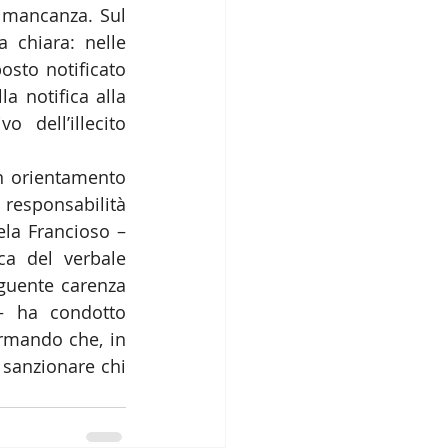
 mancanza. Sul 
 chiara: nelle 
sto notificato 
a notifica alla 
o dell’illecito 
n orientamento 
esponsabilità 
la Francioso – 
ca del verbale 
guente carenza 
– ha condotto 
ermando che, in 
sanzionare chi 