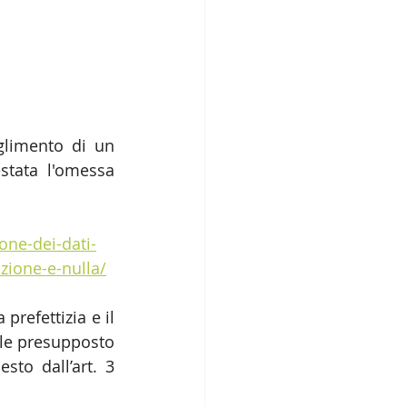
limento di un 
stata l'omessa 
one-dei-dati-
zione-e-nulla/
refettizia e il 
ale presupposto 
sto dall’art. 3 