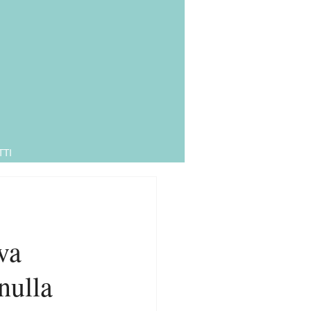
TI
va
nulla