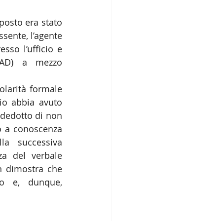
osto era stato 
ente, l’agente 
sso l’ufficio e 
CAD) a mezzo 
larità formale 
io abbia avuto 
 dedotto di non 
o a conoscenza 
a successiva 
a del verbale 
 dimostra che 
o e, dunque, 