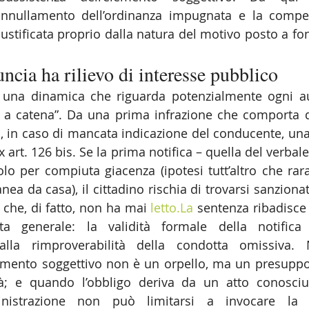
l’annullamento dell’ordinanza impugnata e la compe
giustificata proprio dalla natura del motivo posto a f
ncia ha rilievo di interesse pubblico
 una dinamica che riguarda potenzialmente ogni aut
e a catena”. Da una prima infrazione che comporta d
, in caso di mancata indicazione del conducente, una
art. 126 bis. Se la prima notifica – quella del verbal
olo per compiuta giacenza (ipotesi tutt’altro che rara
ea da casa), il cittadino rischia di trovarsi sanziona
 che, di fatto, non ha mai 
letto.La
 sentenza ribadisce 
ta generale: la validità formale della notifica
lla rimproverabilità della condotta omissiva. N
lemento soggettivo non è un orpello, ma un presuppo
tà; e quando l’obbligo deriva da un atto conosciut
inistrazione non può limitarsi a invocare la r