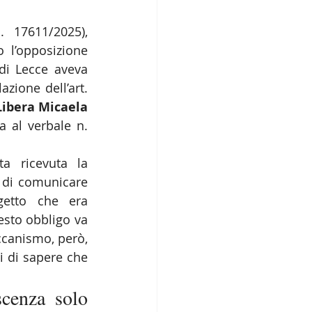
 17611/2025), 
 l’opposizione 
di Lecce aveva 
zione dell’art. 
Libera Micaela 
a al verbale n. 
a ricevuta la 
 di comunicare 
etto che era 
sto obbligo va 
canismo, però, 
 di sapere che 
cenza solo 