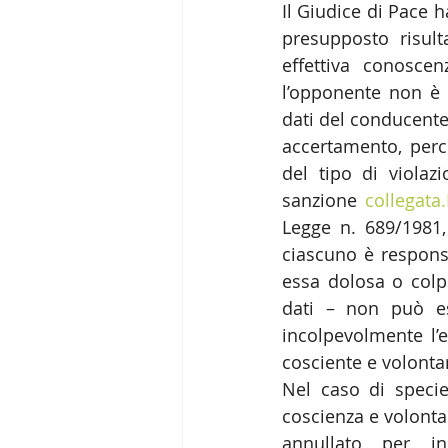
Il Giudice di Pace h
presupposto risul
effettiva conosce
l’opponente non è 
dati del conducente
accertamento, perch
del tipo di violazi
sanzione 
collegata.
Legge n. 689/1981,
ciascuno è responsa
essa dolosa o colpo
dati – non può ess
incolpevolmente l’e
cosciente e volontar
Nel caso di specie,
coscienza e volonta
annullato per ins